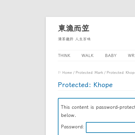
東漁而笠
清茶畿許 人生百味
THINK
WALK
BABY
WR
MEMO
T
⚐ Home
/
Protected: Mark
/
Protected: Khop
STUDY
N
Protected: Khope
TRAVEL
HOBBY
This content is password-protec
below.
Password: