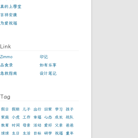
真的上學堂
吉祥安康
为爱祝福
Link
Zimmo
印记
品食录
如有乐享
急救指南
设计笔记
Tag
假日
假期
儿子
出行
回家
学习
孩子
家庭
小虎
工作
幸福
心态
成长
战队
教育
时间
母亲
活动
爱好
父亲
爸爸
球球
生日
生活
目标
研学
祝福
童年