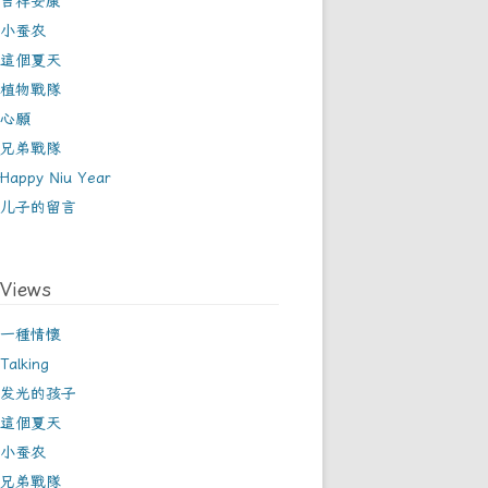
吉祥安康
小蚕农
這個夏天
植物戰隊
心願
兄弟戰隊
Happy Niu Year
儿子的留言
Views
一種情懷
Talking
发光的孩子
這個夏天
小蚕农
兄弟戰隊