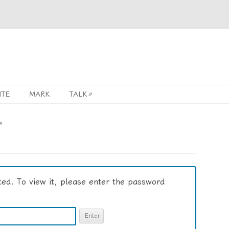
Skip
ITE
MARK
TALK〃
to
ECH
content
e
OTE
ted. To view it, please enter the password