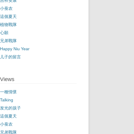
吉祥安康
小蚕农
這個夏天
植物戰隊
心願
兄弟戰隊
Happy Niu Year
儿子的留言
Views
一種情懷
Talking
发光的孩子
這個夏天
小蚕农
兄弟戰隊