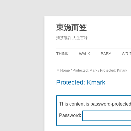
東漁而笠
清茶畿許 人生百味
THINK
WALK
BABY
WRI
MEMO
TE
⚐ Home
/
Protected: Mark
/
Protected: Kmark
STUDY
NO
Protected: Kmark
TRAVEL
HOBBY
This content is password-protected
Password: