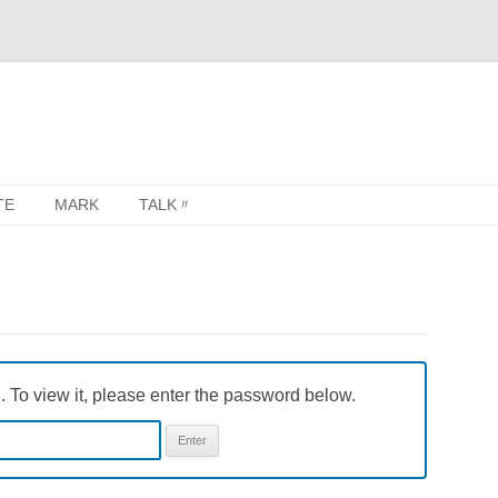
Skip
TE
MARK
TALK〃
to
CH
content
TE
. To view it, please enter the password below.