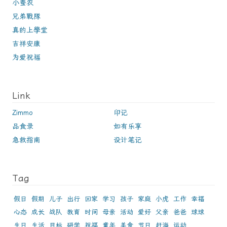
小蚕农
兄弟戰隊
真的上學堂
吉祥安康
为爱祝福
Link
Zimmo
印记
品食录
如有乐享
急救指南
设计笔记
Tag
假日
假期
儿子
出行
回家
学习
孩子
家庭
小虎
工作
幸福
心态
成长
战队
教育
时间
母亲
活动
爱好
父亲
爸爸
球球
生日
生活
目标
研学
祝福
童年
美食
节日
赶海
运动